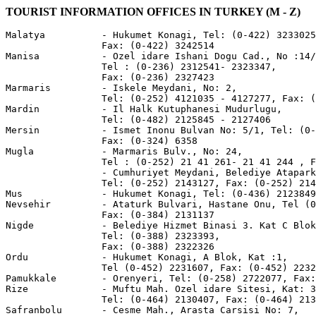
TOURIST INFORMATION OFFICES IN TURKEY (M - Z)
Malatya          - Hukumet Konagi, Tel: (0-422) 3233025
                 Fax: (0-422) 3242514

Manisa           - Ozel idare Ishani Dogu Cad., No :14/
                 Tel : (0-236) 2312541- 2323347,

                 Fax: (0-236) 2327423

Marmaris         - Iskele Meydani, No: 2,

                 Tel: (0-252) 4121035 - 4127277, Fax: (
Mardin           - Il Halk Kutuphanesi Mudurlugu,

                 Tel: (0-482) 2125845 - 2127406

Mersin           - Ismet Inonu Bulvan No: 5/1, Tel: (0-
                 Fax: (0-324) 6358

Mugla            - Marmaris Bulv., No: 24,

                 Tel : (0-252) 21 41 261- 21 41 244 , F
                 - Cumhuriyet Meydani, Belediye Atapark
                 Tel: (0-252) 2143127, Fax: (0-252) 214
Mus              - Hukumet Konagi, Tel: (0-436) 2123849

Nevsehir         - Ataturk Bulvari, Hastane Onu, Tel (0
                 Fax: (0-384) 2131137

Nigde            - Belediye Hizmet Binasi 3. Kat C Blok
                 Tel: (0-388) 2323393,

                 Fax: (0-388) 2322326

Ordu             - Hukumet Konagi, A Blok, Kat :1,

                 Tel (0-452) 2231607, Fax: (0-452) 2232
Pamukkale        - Orenyeri, Tel: (0-258) 2722077, Fax:
Rize             - Muftu Mah. Ozel idare Sitesi, Kat: 3
                 Tel: (0-464) 2130407, Fax: (0-464) 213
Safranbolu       - Cesme Mah., Arasta Carsisi No: 7,
