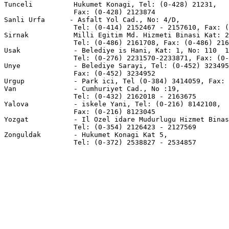
Tunceli          Hukumet Konagi, Tel: (0-428) 21231,

                 Fax: (0-428) 2123874

Sanli Urfa      - Asfalt Yol Cad., No: 4/D,

                 Tel: (0-414) 2152467 - 2157610, Fax: (
Sirnak           Milli Egitim Md. Hizmeti Binasi Kat: 2
                 Tel: (0-486) 2161708, Fax: (0-486) 216
Usak             - Belediye is Hani, Kat: 1, No: 110  1
                 Tel: (0-276) 2231570-2233871, Fax: (0-
Unye             - Belediye Sarayi, Tel: (0-452) 323495
                 Fax: (0-452) 3234952

Urgup            - Park ici, Tel (0-384) 3414059, Fax: 
Van              - Cumhuriyet Cad., No :19,

                 Tel: (0-432) 2162018 - 2163675

Yalova           - iskele Yani, Tel: (0-216) 8142108,

                 Fax: (0-216) 8123045                  
Yozgat           - Il Ozel idare Mudurlugu Hizmet Binas
                 Tel: (0-354) 2126423 - 2127569

Zonguldak        - Hukumet Konagi Kat 5,
