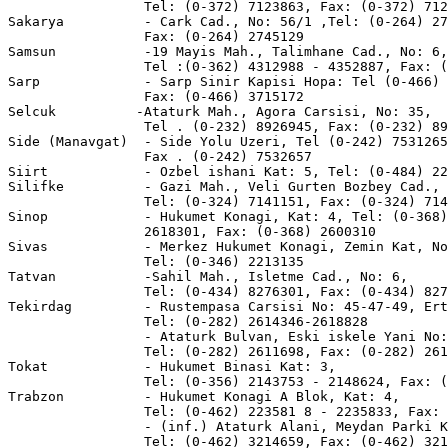
                 Tel: (0-372) 7123863, Fax: (0-372) 712
Sakarya          - Cark Cad., No: 56/1 ,Tel: (0-264) 27
                 Fax: (0-264) 2745129

Samsun           -19 Mayis Mah., Talimhane Cad., No: 6,

                 Tel :(0-362) 4312988 - 4352887, Fax: (
Sarp             - Sarp Sinir Kapisi Hopa: Tel (0-466) 
                 Fax: (0-466) 3715172

Selcuk          -Ataturk Mah., Agora Carsisi, No: 35,

                 Tel . (0-232) 8926945, Fax: (0-232) 89
Side (Manavgat)  - Side Yolu Uzeri, Tel (0-242) 7531265
                 Fax . (0-242) 7532657

Siirt            - Ozbel ishani Kat: 5, Tel: (0-484) 22
Silifke          - Gazi Mah., Veli Gurten Bozbey Cad., 
                 Tel: (0-324) 7141151, Fax: (0-324) 714
Sinop            - Hukumet Konagi, Kat: 4, Tel: (0-368)
                 2618301, Fax: (0-368) 2600310

Sivas            - Merkez Hukumet Konagi, Zemin Kat, No
                 Tel: (0-346) 2213135

Tatvan           -Sahil Mah., Isletme Cad., No: 6,

                 Tel: (0-434) 8276301, Fax: (0-434) 827
Tekirdag         - Rustempasa Carsisi No: 45-47-49, Ert
                 Tel: (0-282) 2614346-2618828

                 - Ataturk Bulvan, Eski iskele Yani No:
                 Tel: (0-282) 2611698, Fax: (0-282) 261
Tokat            - Hukumet Binasi Kat: 3,

                 Tel: (0-356) 2143753 - 2148624, Fax: (
Trabzon          - Hukumet Konagi A Blok, Kat: 4,

                 Tel: (0-462) 223581 8 - 2235833, Fax: 
                 - (inf.) Ataturk Alani, Meydan Parki K
                 Tel: (0-462) 3214659, Fax: (0-462) 321