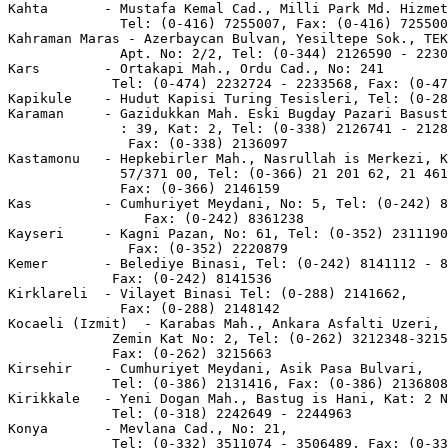
Kahta       - Mustafa Kemal Cad., Milli Park Md. Hizmet
              Tel: (0-416) 7255007, Fax: (0-416) 725500
Kahraman Maras - Azerbaycan Bulvan, Yesiltepe Sok., TEK
              Apt. No: 2/2, Tel: (0-344) 2126590 - 2230
Kars        - Ortakapi Mah., Ordu Cad., No: 241

             Tel: (0-474) 2232724 - 2233568, Fax: (0-47
Kapikule    - Hudut Kapisi Turing Tesisleri, Tel: (0-28
Karaman     - Gazidukkan Mah. Eski Bugday Pazari Basust
              : 39, Kat: 2, Tel: (0-338) 2126741 - 2128
               Fax: (0-338) 2136097

Kastamonu   - Hepkebirler Mah., Nasrullah is Merkezi, K
              57/371 00, Tel: (0-366) 21 201 62, 21 461
              Fax: (0-366) 2146159

Kas         - Cumhuriyet Meydani, No: 5, Tel: (0-242) 8
                 Fax: (0-242) 8361238

Kayseri     - Kagni Pazan, No: 61, Tel: (0-352) 2311190
               Fax: (0-352) 2220879

Kemer       - Belediye Binasi, Tel: (0-242) 8141112 - 8
             Fax: (0-242) 8141536

Kirklareli  - Vilayet Binasi Tel: (0-288) 2141662,

              Fax: (0-288) 2148142

Kocaeli (Izmit)  - Karabas Mah., Ankara Asfalti Uzeri, 
             Zemin Kat No: 2, Tel: (0-262) 3212348-3215
             Fax: (0-262) 3215663

Kirsehir    - Cumhuriyet Meydani, Asik Pasa Bulvari,

             Tel: (0-386) 2131416, Fax: (0-386) 2136808

Kirikkale   - Yeni Dogan Mah., Bastug is Hani, Kat: 2 N
             Tel: (0-318) 2242649 - 2244963

Konya       - Mevlana Cad., No: 21,

             Tel: (0-332) 3511074 - 3506489, Fax: (0-33