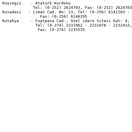
Koycegiz    - Ataturk Kordonu

             Tel: (0-252) 2624703, Fax: (0-252) 2624703

Kusadasi   - Liman Cad. No: 13, Tel: (0-256) 6141103 - 
                Fax: (0-256) 6146295

Kutahya     - Fuatpasa Cad., Ozel idare Sitesi Kat: 4,

              Tel: (0-274) 2231962 - 2231078 - 2232433,

               Fax: (0-274) 2235535
