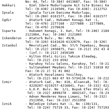
            No: 44, Tel: (0-384) 4413687, Fax: (0-384) 
Hakkari     - Ozel Idare Mudurlugune Ait Site Binasi Ka
            Tel: (0-438) 2116509, Fax (0-438): 2112752

Ipsala      - Ipsala Turizm Danisma Mudurlugu,

            Tel: (0-284) 6161577, Fax: (0-284) 6161577

Igdir       - Ataturk Cad., Hukumet Konagi Kat :1,

            Tel: (0-476) 2277168 - 2277888 - 2277889,

            Fax: (0-476) 2276626

Isparta     - Hukumet Konagi, 3. Kat, Tel: (0-246) 2184
            2121064, Fax: (0-246) 2121065

Iskenderun  - Ataturk Bulv., No: 49/B,

            Tel: (0-326) 6141620-6132879, Fax: (0-326) 
Istanbul    - Mesrutiyet Cad., No: 57/5 Tepebasi, Beyog
            Tel: (0-212) 2456875, Fax: (0-212) 252 43 4
            - (inf.): (0-212) 2450109

            - Hilton Oteli Girisi Taksim Elmadag,

             Tel: (0-212) 233 0592

            - Karakoy Yolcu Salonu, Karakoy, Tel: (0-21
            - Sultanahmet Meydani Tel: (0-212) 51818 02
            Fax: (0-21 2) 51 81 802

            - Ataturk Havalimani Yesilkoy,

             Tel: (0-212) 663 07 93-5734136 Fax: (0-212
Izmir       - Ataturk Cad., No: 418, Alsancak, Tel: (0-
            - 4220207-4219257-4216841, Fax: (0-232) 421
            - G.O.P. Bulv. No  1/1, Buyuk Efes Oteli Al
             Tel: (0-232) 4899278 - 4842147, Fax: (0-23
            - Adnan Menderes Hava Limani, Tel: (0-232) 
              2511950, Fax: (0-232) 2511950

Iznik       - Belediye Ishani Kat :1, No :130/131,

             Tel: (0-224) 75719 33, Fax: (0-224) 757193