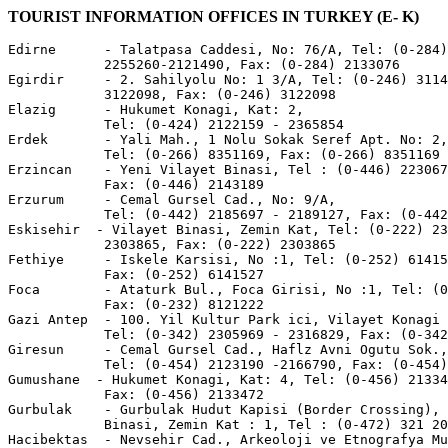
TOURIST INFORMATION OFFICES IN TURKEY (E- K)
Edirne      - Talatpasa Caddesi, No: 76/A, Tel: (0-284)

            2255260-2121490, Fax: (0-284) 2133076

Egirdir     - 2. Sahilyolu No: 1 3/A, Tel: (0-246) 3114
            3122098, Fax: (0-246) 3122098

Elazig      - Hukumet Konagi, Kat: 2,

            Tel: (0-424) 2122159 - 2365854

Erdek       - Yali Mah., 1 Nolu Sokak Seref Apt. No: 2,

            Tel: (0-266) 8351169, Fax: (0-266) 8351169

Erzincan    - Yeni Vilayet Binasi, Tel : (0-446) 223067
            Fax: (0-446) 2143189

Erzurum     - Cemal Gursel Cad., No: 9/A,

            Tel: (0-442) 2185697 - 2189127, Fax: (0-442
Eskisehir  - Vilayet Binasi, Zemin Kat, Tel: (0-222) 23
            2303865, Fax: (0-222) 2303865

Fethiye     - Iskele Karsisi, No :1, Tel: (0-252) 61415
            Fax: (0-252) 6141527

Foca        - Ataturk Bul., Foca Girisi, No :1, Tel: (0
            Fax: (0-232) 8121222

Gazi Antep  - 100. Yil Kultur Park ici, Vilayet Konagi 
            Tel: (0-342) 2305969 - 2316829, Fax: (0-342
Giresun     - Cemal Gursel Cad., Haflz Avni Ogutu Sok.,
            Tel: (0-454) 2123190 -2166790, Fax: (0-454)
Gumushane  - Hukumet Konagi, Kat: 4, Tel: (0-456) 21334
            Fax: (0-456) 2133472

Gurbulak    - Gurbulak Hudut Kapisi (Border Crossing), 
            Binasi, Zemin Kat : 1, Tel : (0-472) 321 20
Hacibektas  - Nevsehir Cad., Arkeoloji ve Etnografya Mu